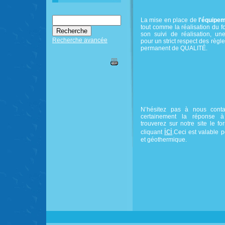
La mise en place de
l'équipem
tout comme la réalisation du fo
son suivi de réalisation, une
Recherche avancée
pour un strict respect des règle
permanent de QUALITÉ.
N’hésitez pas à nous cont
certainement la réponse à
trouverez sur notre site le f
ici
cliquant
.Ceci est valable p
et géothermique.